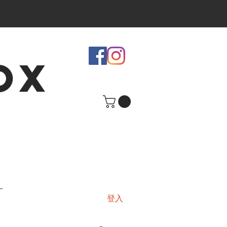
OX
登入