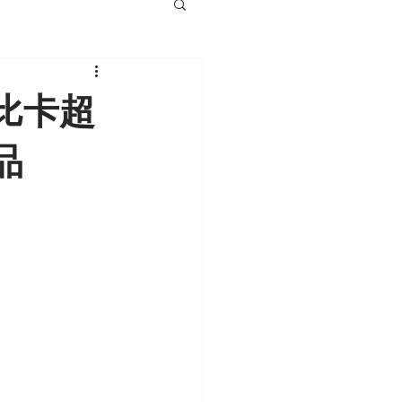
比卡超
品