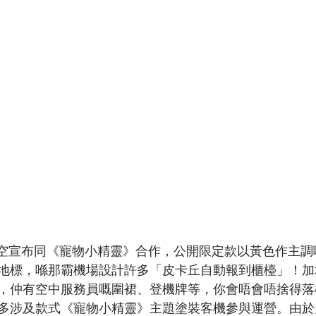
 天馬航空宣布同《寵物小精靈》合作，公開限定款以黃色作主
地標，喺那霸機場設計許多「皮卡丘自動報到櫃檯」！加
，仲有空中服務員嘅圍裙、登機牌等，你會唔會唔捨得落機
多涉及款式《寵物小精靈》主題塗裝客機參與運營。由於