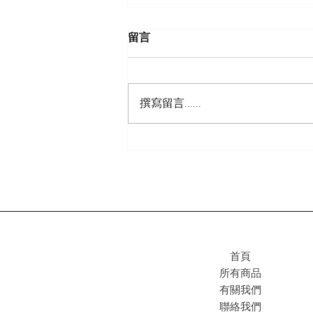
留言
撰寫留言......
東京車站Pokémon Store搬咗屋
喇！新家更有趣，貨品更豐
富！
首頁
所有商品
有關我們
聯絡我們