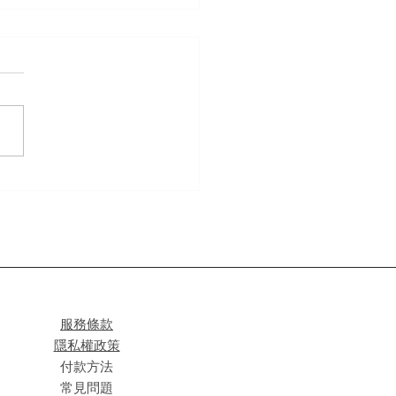
夢公司將新建「PokéPark
NTO」主題樂園
服務條款
隱私權政策
付款方法
常見問題