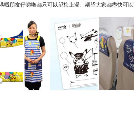
港嘅朋友仔睇嚟都只可以望梅止渴。期望大家都盡快可以