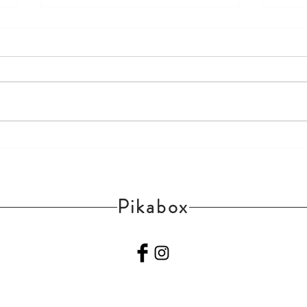
全新的東京灣 Pokemon Centre
寶可
將於今年4月重新開張 !
KA
Pikabox