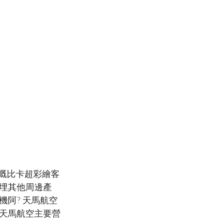
調嘅比卡超彩繪客
埋其他周邊產
阿? 天馬航空
天馬航空主要營