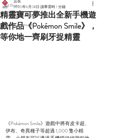
店長
All Posts
2020年6月28日
讀畢需時 1 分鐘
精靈寶可夢推出全新手機遊
Getting Started
戲作品《Pokémon Smile》，
Your Community
等你地一齊刷牙捉精靈
《Pokémon Smile》遊戲中將有皮卡超、
伊布、奇異種子等超過 1,000 隻小精