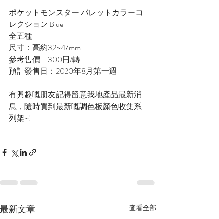
ポケットモンスター パレットカラーコ
レクション Blue
全五種
尺寸：高約32~47mm
參考售價：300円/轉
預計發售日：2020年8月第一週
有興趣嘅朋友記得留意我地產品最新消
息，隨時買到最新嘅
調色板顏色收集系
列架~!
最新文章
查看全部