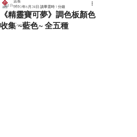
店長
All Posts
2020年6月28日
讀畢需時 1 分鐘
《精靈寶可夢》調色板顏色
Getting Started
收集 ~藍色~ 全五種
Your Community