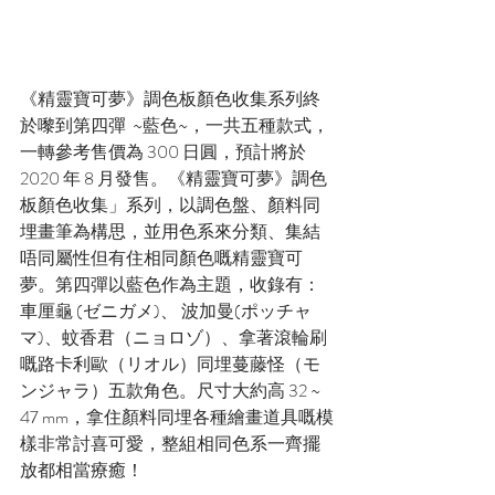
《精靈寶可夢》調色板顏色收集系列終
於嚟到第四彈  ~藍色~，一共五種款式，
一轉參考售價為 300 日圓，預計將於 
2020 年 8 月發售。《精靈寶可夢》調色
板顏色收集」系列，以調色盤、顏料同
埋畫筆為構思，並用色系來分類、集結
唔同屬性但有住相同顏色嘅精靈寶可
夢。第四彈以藍色作為主題，收錄有：
車厘龜 (ゼニガメ)、 波加曼(ポッチャ
マ)、蚊香君（ニョロゾ）、拿著滾輪刷
嘅路卡利歐（リオル）同埋蔓藤怪（モ
ンジャラ）五款角色。尺寸大約高 32 ~ 
47 mm，拿住顏料同埋各種繪畫道具嘅模
樣非常討喜可愛，整組相同色系一齊擺
放都相當療癒！