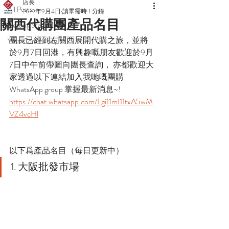
店長
All Posts
2019年9月4日
讀畢需時 1 分鐘
關西代購團產品名目
Getting Started
團長已經到左關西展開代購之旅，並將
Your Community
於9月7日回港，有興趣嘅朋友歡迎於9月
7日中午前帶圖向團長查詢， 亦都歡迎大
家透過以下連結加入我哋嘅團購
WhatsApp group 掌握最新消息~!
https://chat.whatsapp.com/Lgi11mI11txA5wM
VZ4vcHl
以下爲產品名目（每日更新中）
1. 大阪批發市場