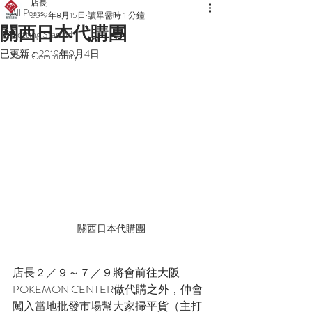
店長
All Posts
2019年8月15日
讀畢需時 1 分鐘
關西日本代購團
Getting Started
已更新：
2019年9月4日
Your Community
關西日本代購團
店長２／９～７／９將會前往大阪
POKEMON CENTER做代購之外，仲會
闖入當地批發市場幫大家掃平貨（主打