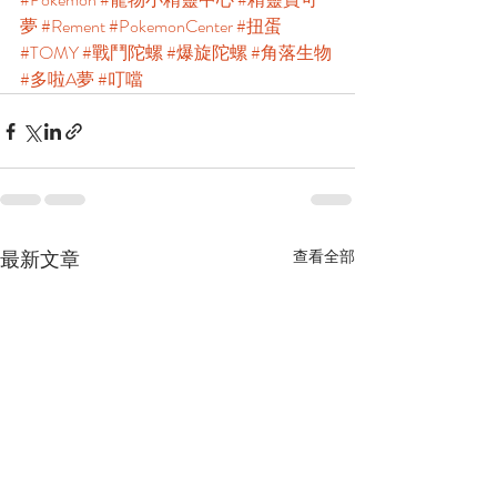
夢
#Rement
#PokemonCenter
#扭蛋
#TOMY
#戰鬥陀螺
#爆旋陀螺
#角落生物
#多啦A夢
#叮噹
最新文章
查看全部