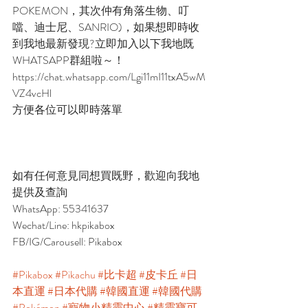
POKEMON，其次仲有角落生物、叮
噹、迪士尼、SANRIO)，如果想即時收
到我地最新發現?立即加入以下我地既
WHATSAPP群組啦～！
https://chat.whatsapp.com/Lgi11mI11txA5wM
VZ4vcHl
方便各位可以即時落單
如有任何意見同想買既野，歡迎向我地
提供及查詢
WhatsApp: 55341637
Wechat/Line: hkpikabox
FB/IG/Carousell: Pikabox
#Pikabox
#Pikachu
#比卡超
#皮卡丘
#日
本直運
#日本代購
#韓國直運
#韓國代購
#Pokémon
#寵物小精靈中心
#精靈寶可