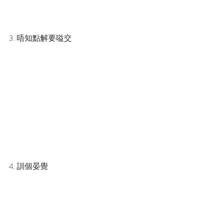
3. 唔知點解要嗌交
4. 訓個晏覺