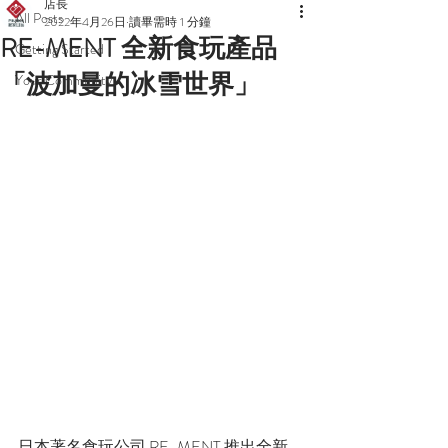
店長
All Posts
2022年4月26日
讀畢需時 1 分鐘
RE-MENT 全新食玩產品
Getting Started
「波加曼的冰雪世界」
Your Community
日本著名食玩公司 RE-MENT 推出全新