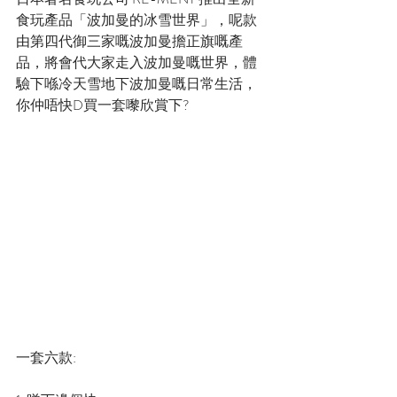
食玩產品「波加曼的冰雪世界」，呢款
由第四代御三家嘅波加曼擔正旗嘅產
品，將會代大家走入波加曼嘅世界，體
驗下喺冷天雪地下波加曼嘅日常生活，
你仲唔快D買一套嚟欣賞下?
一套六款: