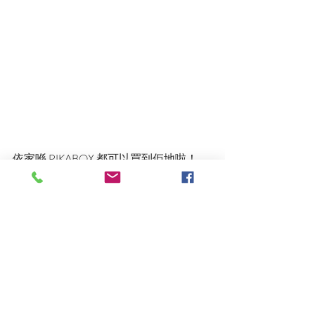
依家喺 PIKABOX 都可以買到佢地啦！
＜
全套六款
＞   ／    ＜
隨機款
＞
最新文章
查看全部