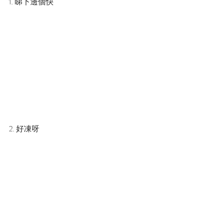
1. 睇下邊個快
2. 好凍呀