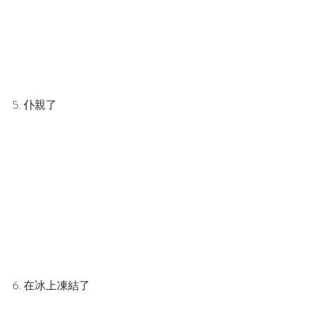
5. 仆親了
6. 在冰上凍結了