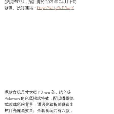
(約港幣75)，預計將於 2021 年 04 月下旬
發售。預訂連結：
https://bit.ly/3cPRwqK
呢款食玩尺寸大概 110 mm 高，結合咗
Pokemon 角色嘅招式特效，配以嘅哥德
式玻璃彩繪背景，通過光線折射營造出
炫目亮麗嘅效果。全套食玩共有六款，