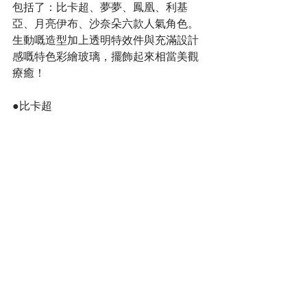
包括了：比卡超、夢夢、鳳凰、利基
亞、月亮伊布、沙奈朵六款人氣角色。
生動嘅造型加上透明特效件與充滿設計
感嘅特色彩繪玻璃，擺飾起來相當美觀
療癒！
●比卡超