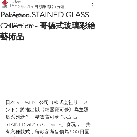
店長
All Posts
2021年3月20日
讀畢需時 1 分鐘
Pokémon STAINED GLASS
Getting Started
Collection - 哥德式玻璃彩繪
Your Community
藝術品
日本 RE-MENT 公司（株式会社リーメ
ント）將推出以《精靈寶可夢》為主題
嘅系列新作「精靈寶可夢 Pokémon 
STAINED GLASS Collection」食玩，一共
有六種款式，每款參考售價為 900 日圓 