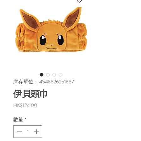
庫存單位： 4548626251667
伊貝頭巾
價
HK$124.00
格
數量
*