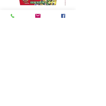
超級進化 擴充包 綠寶石風暴
超級進化 綠寶石風暴 超
M6F(繁中)(盒裝)
價格
HK$390.00
Pikabox
首頁
所有商品
有關我們
聯絡我們
服務條款
隱私權政策
付款方法
常見問題