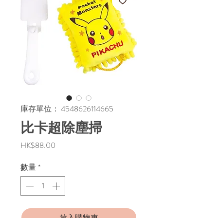
庫存單位： 4548626114665
比卡超除塵掃
價
HK$88.00
格
數量
*
放入購物車