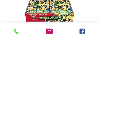
超級進化 擴充包 綠寶石風暴
超級進化 綠寶石風暴 超
M6F(繁中)(盒裝)
價格
HK$390.00
Pikabox
首頁
所有商品
有關我們
聯絡我們
服務條款
隱私權政策