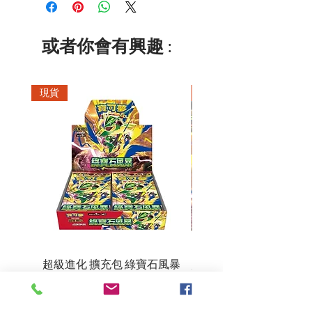
或者你會有興趣 :
現貨
現貨
超級進化 擴充包 綠寶石風暴
超級進化 綠寶石風暴 超
M6F(繁中)(盒裝)
價格
HK$390.00