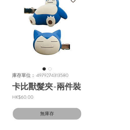
庫存單位： 4979274313580
卡比獸髮夾-兩件裝
價
HK$60.00
格
無庫存