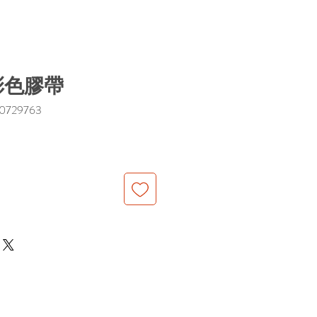
彩色膠帶
729763