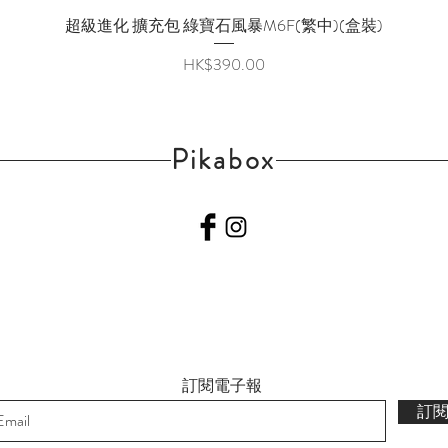
超級進化 擴充包 綠寶石風暴M6F(繁中)(盒裝)
快速瀏覽
價格
HK$390.00
Pikabox
訂閱電子報
訂