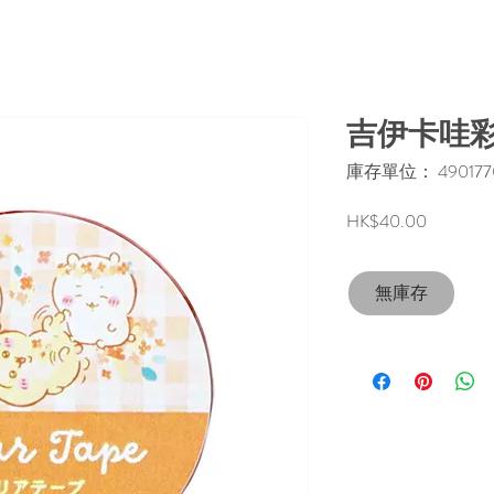
吉伊卡哇
庫存單位： 4901770
價
HK$40.00
格
無庫存