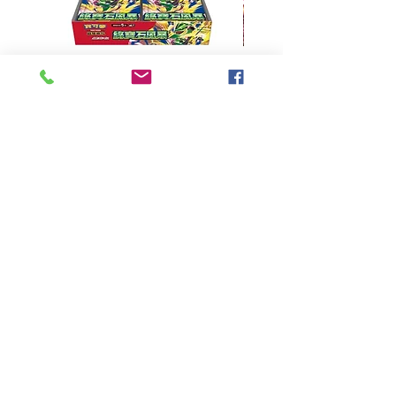
超級進化 擴充包 綠寶石風暴
超級進化 綠寶石風暴 超
M6F(繁中)(盒裝)
價格
HK$390.00
Pikabox
首頁
所有商品
有關我們
聯絡我們
服務條款
隱私權政策
付款方法