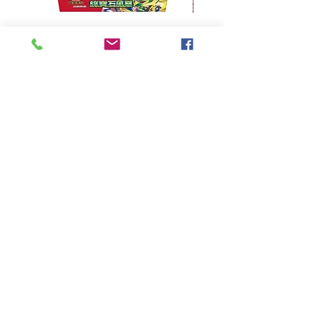
超級進化 擴充包 綠寶石風暴
超級進化 綠寶石風暴 超
M6F(繁中)(盒裝)
價格
HK$390.00
Pikabox
首頁
所有商品
有關我們
聯絡我們
服務條款
隱私權政策
付款方法
常見問題