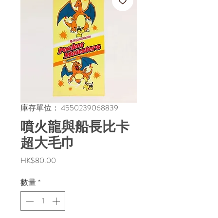
庫存單位： 4550239068839
噴火龍與船長比卡
超大毛巾
價
HK$80.00
格
數量
*