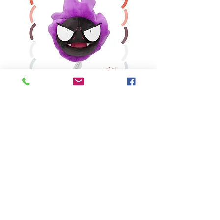
鬼斯
價格
HK$160.00
Pikabox
首頁
所有商品