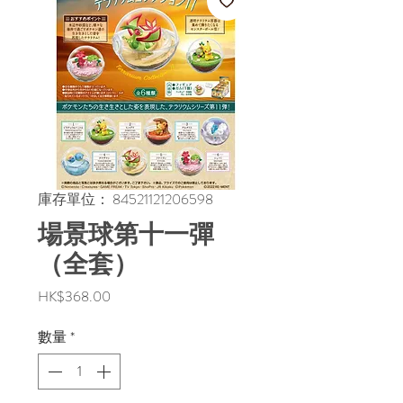
庫存單位： 84521121206598
場景球第十一彈
（全套）
價
HK$368.00
格
數量
*