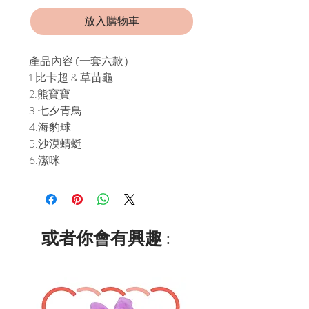
放入購物車
產品內容 (一套六款）
1.比卡超 & 草苗龜
2.熊寶寶
3.七夕青鳥
4.海豹球
5.沙漠蜻蜓
6.潔咪
或者你會有興趣 :