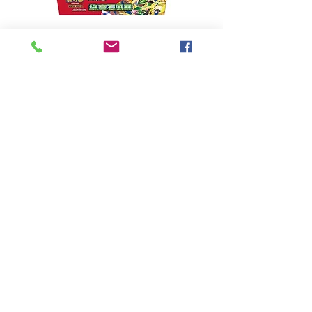
超級進化 擴充包 綠寶石風暴
超級進化 綠寶石風暴 超
M6F(繁中)(盒裝)
價格
HK$390.00
Pikabox
首頁
所有商品
有關我們
聯絡我們
服務條款
隱私權政策
付款方法
常見問題