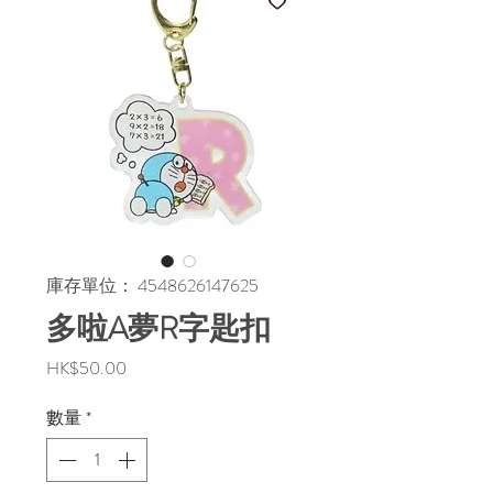
庫存單位： 4548626147625
多啦A夢R字匙扣
價
HK$50.00
格
數量
*