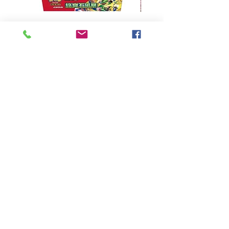
超級進化 擴充包 綠寶石風暴
超級進化 綠寶石風暴 超
M6F(繁中)(盒裝)
價格
HK$390.00
Pikabox
首頁
所有商品
有關我們
聯絡我們
服務條款
隱私權政策
付款方法
常見問題