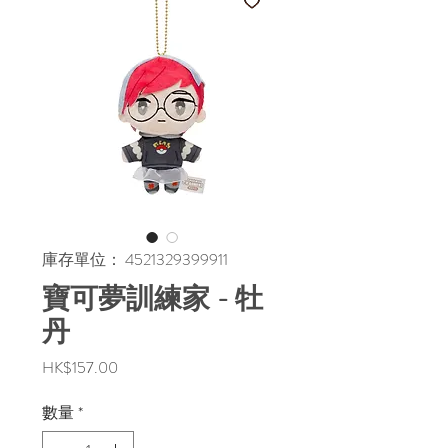
庫存單位： 4521329399911
寶可夢訓練家 - 牡
丹
價
HK$157.00
格
數量
*