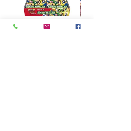
超級進化 擴充包 綠寶石風暴
超級進化 綠寶石風暴 超
M6F(繁中)(盒裝)
價格
HK$390.00
Pikabox
首頁
所有商品
有關我們
聯絡我們
服務條款
隱私權政策
付款方法