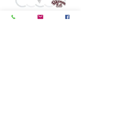
鬼斯
價格
HK$160.00
Pikabox
首頁
所有商品
有關我們
聯絡我們
服務條款
隱私權政策
付款方法
常見問題