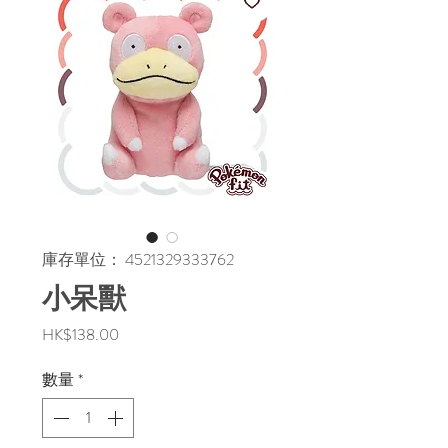
庫存單位： 4521329333762
小呆獸
價
HK$138.00
格
數量
*