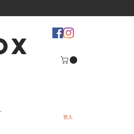
OX
登入