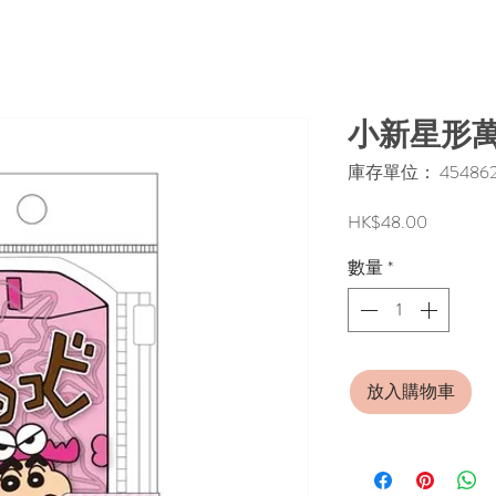
小新星形萬
庫存單位： 4548626
價
HK$48.00
格
數量
*
放入購物車