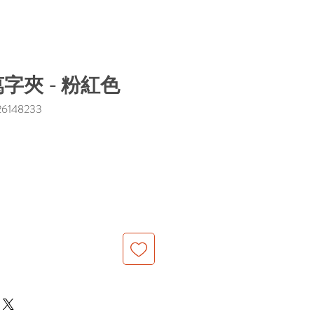
字夾 - 粉紅色
148233