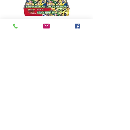
超級進化 擴充包 綠寶石風暴
超級進化 綠寶石風暴 超
M6F(繁中)(盒裝)
價格
HK$390.00
Pikabox
首頁
所有商品
有關我們
聯絡我們
服務條款
隱私權政策
付款方法