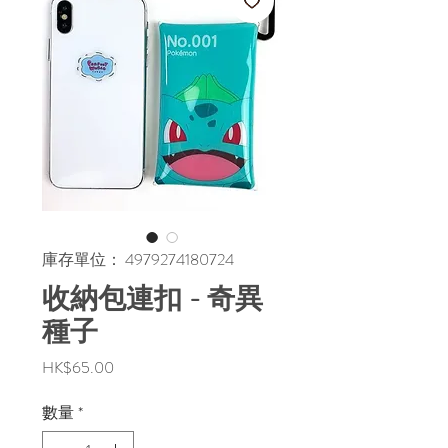
庫存單位： 4979274180724
收納包連扣 - 奇異
種子
價
HK$65.00
格
數量
*