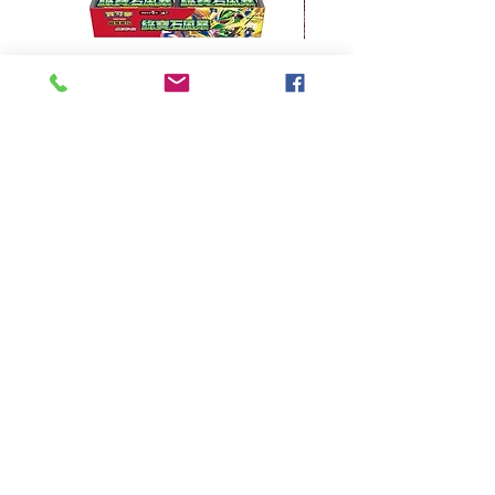
超級進化 擴充包 綠寶石風暴
超級進化 綠寶石風暴 超
M6F(繁中)(盒裝)
價格
HK$390.00
Pikabox
首頁
所有商品
有關我們
聯絡我們
服務條款
隱私權政策
付款方法