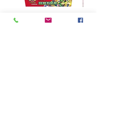
超級進化 擴充包 綠寶石風暴
超級進化 綠寶石風暴 超
M6F(繁中)(盒裝)
價格
HK$390.00
Pikabox
首頁
所有商品
有關我們
聯絡我們
服務條款
隱私權政策
付款方法
常見問題