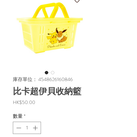
庫存單位： 4548626160846
比卡超伊貝收納籃
價
HK$50.00
格
數量
*