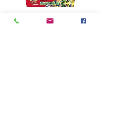
超級進化 擴充包 綠寶石風暴
超級進化 綠寶石風暴 超
M6F(繁中)(盒裝)
價格
HK$390.00
Pikabox
首頁
所有商品
有關我們
聯絡我們
服務條款
隱私權政策
付款方法
常見問題