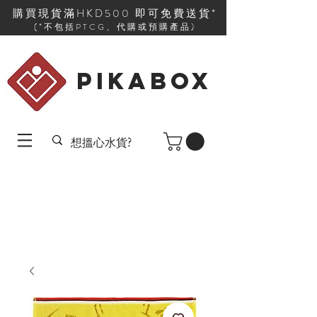
購買現貨滿HKD500 即可免費送貨*
(*不包括PTCG、代購或預購產品)
PIKABOX