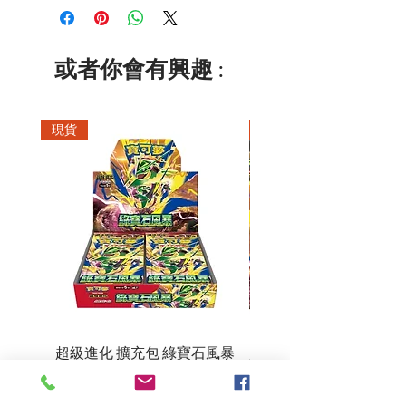
或者你會有興趣 :
現貨
現貨
超級進化 擴充包 綠寶石風暴
超級進化 綠寶石風暴 超
M6F(繁中)(盒裝)