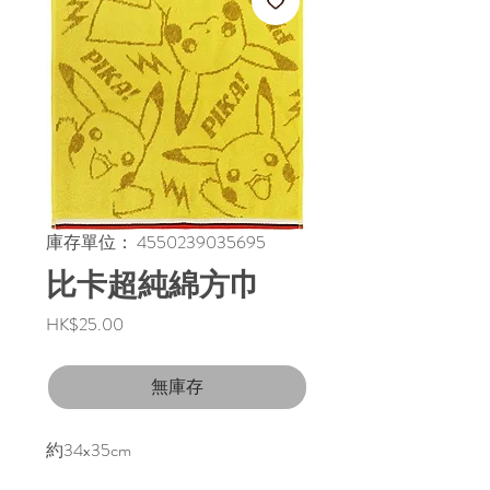
庫存單位： 4550239035695
比卡超純綿方巾
價
HK$25.00
格
無庫存
約34x35cm