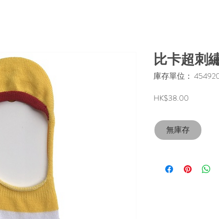
比卡超刺
庫存單位： 454920
價
HK$38.00
格
無庫存