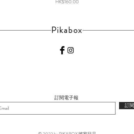
價格
HK$160.00
Pikabox
訂閱電子報
訂
© 2022 by PIKABOX 彼家日品