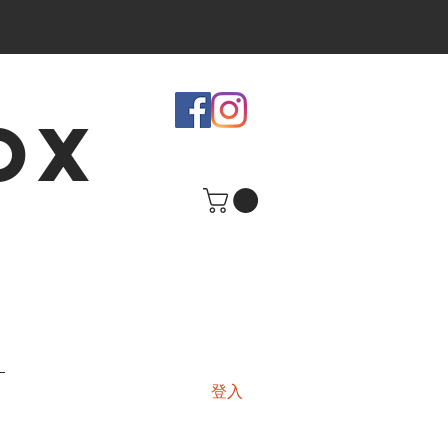
OX
登入