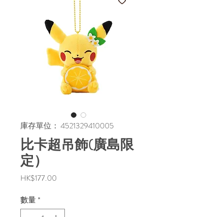
庫存單位： 4521329410005
比卡超吊飾(廣島限
定）
價
HK$177.00
格
數量
*