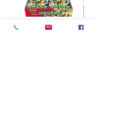
超級進化 擴充包 綠寶石風暴
超級進化 綠寶石風暴 超
M6F(繁中)(盒裝)
價格
HK$390.00
Pikabox
首頁
所有商品
有關我們
聯絡我們
服務條款
隱私權政策
付款方法