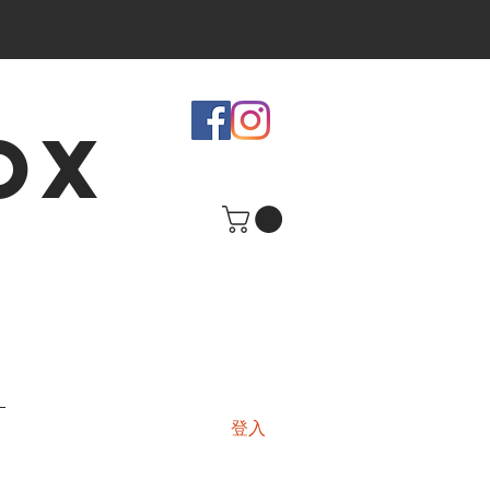
OX
登入