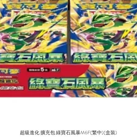
超級進化 擴充包 綠寶石風暴M6F(繁中)(盒裝)
快速瀏覽