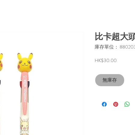
比卡超大頭
庫存單位： 8802035
價
HK$30.00
格
無庫存