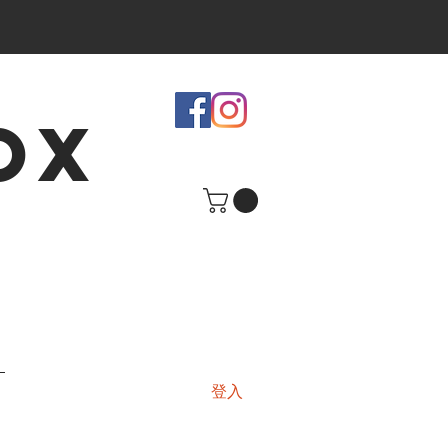
OX
登入