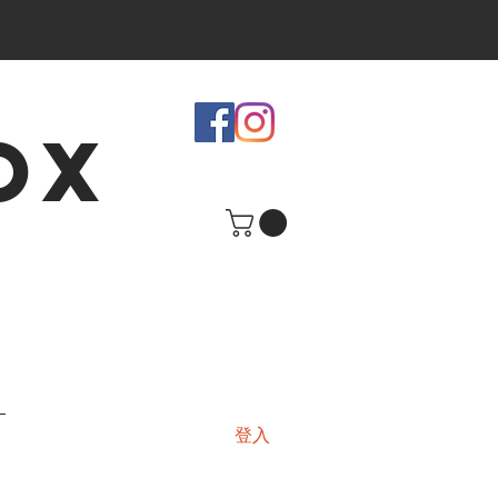
OX
登入