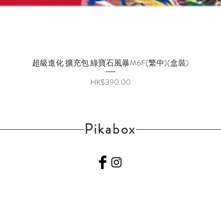
超級進化 擴充包 綠寶石風暴M6F(繁中)(盒裝)
快速瀏覽
價格
HK$390.00
Pikabox