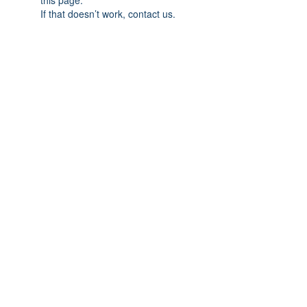
this page.
If that doesn’t work, contact us.