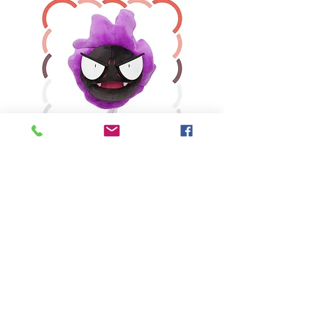
鬼斯
價格
HK$160.00
Pikabox
首頁