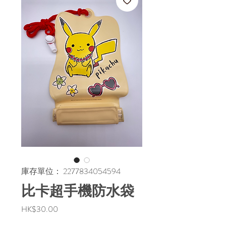
庫存單位： 2277834054594
比卡超手機防水袋
價
HK$30.00
格