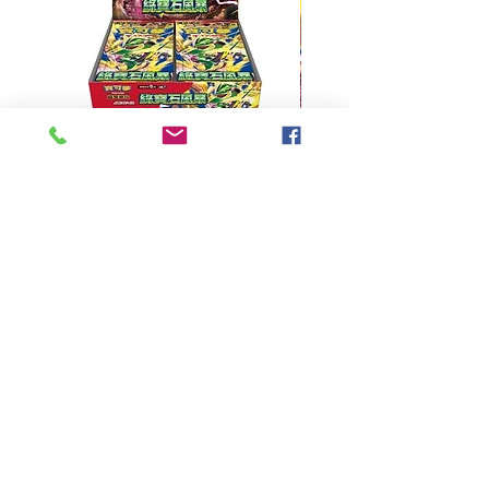
超級進化 擴充包 綠寶石風暴
超級進化 綠寶石風暴 超
M6F(繁中)(盒裝)
價格
HK$390.00
Pikabox
首頁
所有商品
有關我們
聯絡我們
服務條款