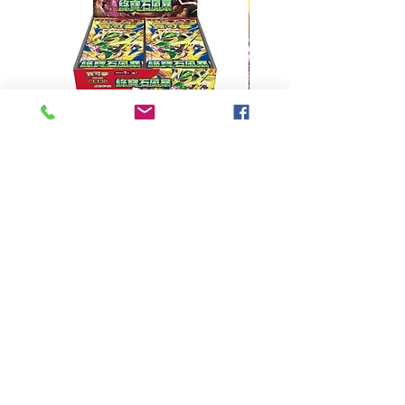
超級進化 擴充包 綠寶石風暴
超級進化 綠寶石風暴 超
M6F(繁中)(盒裝)
價格
HK$390.00
Pikabox
首頁
所有商品
有關我們
聯絡我們
服務條款