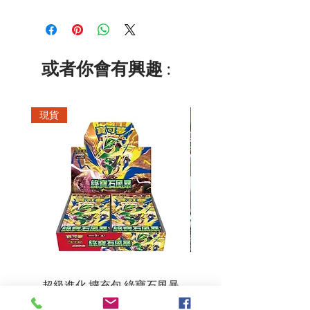
或者你會有興趣 :
現貨
現貨
超級進化 擴充包 綠寶石風暴
超級進化 綠寶石風暴 超
M6F(繁中)(盒裝)