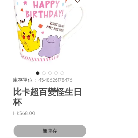
庫存單位： 4548626178476
比卡超百變怪生日
杯
價
HK$68.00
格
無庫存