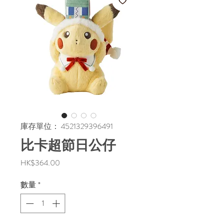
庫存單位： 4521329396491
比卡超節日公仔
價
HK$364.00
格
數量
*