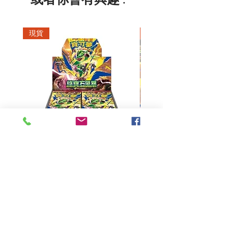
現貨
現貨
超級進化 擴充包 綠寶石風暴
超級進化 綠寶石風暴 超
M6F(繁中)(盒裝)
價格
HK$390.00
Pikabox