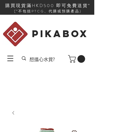
購買現貨滿HKD500 即可免費送貨*
(*不包括PTCG、代購或預購產品)
PIKABOX