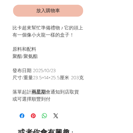
放入購物車
比卡超來幫忙準備禮物 ♪ 它的頭上
有一個像小火龍一樣的盒子！
原料和配料
聚酯/聚氨酯
發布日期
2025/10/23
尺寸/重量
23.5×14×25.5厘米 203克
落單起計
兩星期
會通知到店取貨
或可選擇順豐到付
或者你會有興趣 :