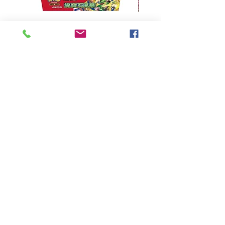
超級進化 擴充包 綠寶石風暴
超級進化 綠寶石風暴 超
M6F(繁中)(盒裝)
價格
HK$390.00
Pikabox
首頁
所有商品
有關我們
聯絡我們
服務條款
隱私權政策
付款方法
常見問題