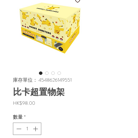
庫存單位： 4548626149551
比卡超置物架
價
HK$98.00
格
數量
*