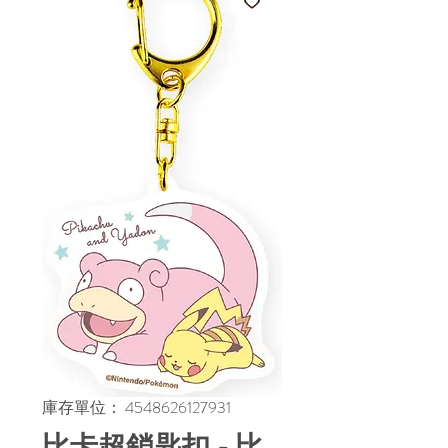
庫存單位： 4548626127931
比卡超鎖匙扣 - 比