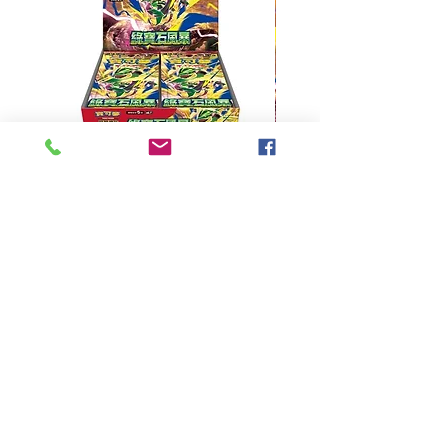
超級進化 擴充包 綠寶石風暴
超級進化 綠寶石風暴 超
M6F(繁中)(盒裝)
價格
HK$390.00
Pikabox
首頁
所有商品
有關我們