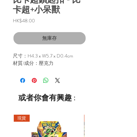
卡超+小呆獸
價
HK$48.00
格
無庫存
尺寸：H4.3 x W5.7 x D0.4cm
材質/成分：壓克力
或者你會有興趣 :
現貨
現貨