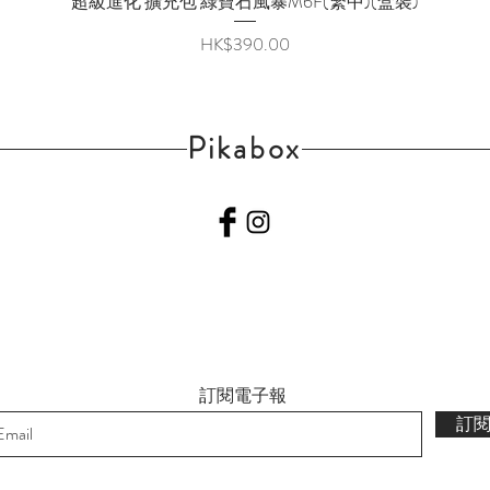
超級進化 擴充包 綠寶石風暴M6F(繁中)(盒裝)
價格
HK$390.00
Pikabox
訂閱電子報
訂