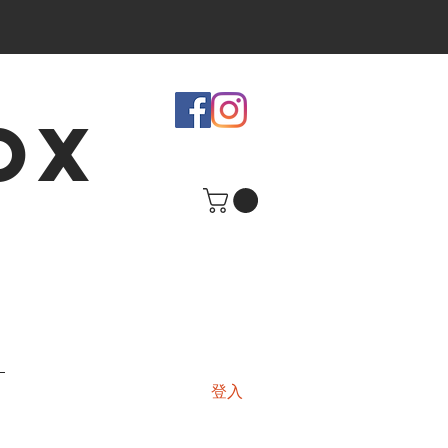
OX
登入