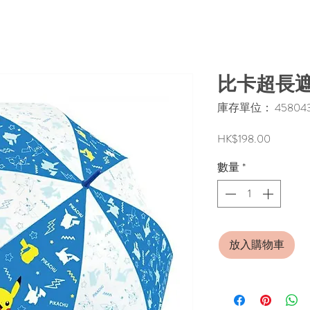
比卡超長
庫存單位： 4580433
價
HK$198.00
格
數量
*
放入購物車