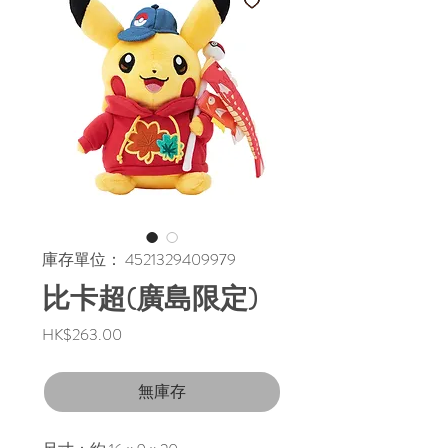
庫存單位： 4521329409979
比卡超(廣島限定)
價
HK$263.00
格
無庫存