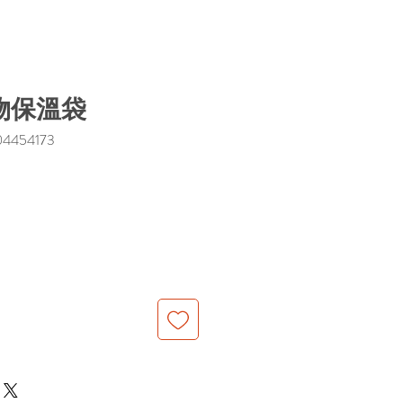
物保溫袋
454173