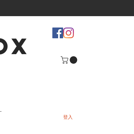
OX
登入