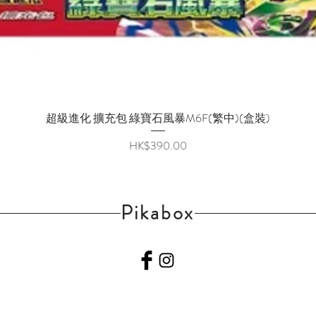
超級進化 擴充包 綠寶石風暴M6F(繁中)(盒裝)
快速瀏覽
價格
HK$390.00
Pikabox