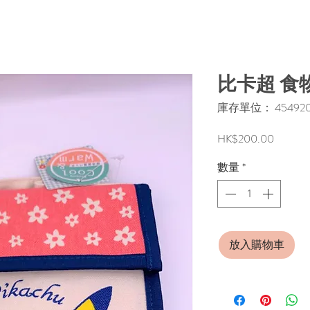
比卡超 食
庫存單位： 4549204
價
HK$200.00
格
數量
*
放入購物車