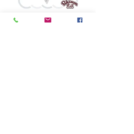
鬼斯
價格
HK$160.00
Pikabox
首頁
所有商品
有關我們
聯絡我們
服務條款
隱私權政策
付款方法
常見問題