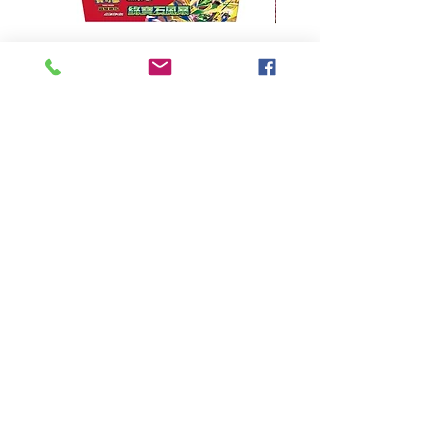
超級進化 擴充包 綠寶石風暴
超級進化 綠寶石風暴 超
M6F(繁中)(盒裝)
價格
HK$390.00
Pikabox
首頁
所有商品
有關我們
聯絡我們
服務條款
隱私權政策
付款方法
常見問題