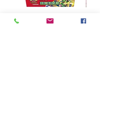
超級進化 擴充包 綠寶石風暴
超級進化 綠寶石風暴 超
M6F(繁中)(盒裝)
價格
HK$390.00
Pikabox
首頁
所有商品
有關我們
聯絡我們
服務條款
隱私權政策
付款方法
常見問題