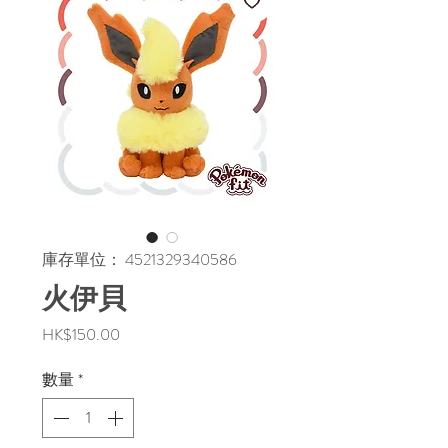
庫存單位： 4521329340586
火伊貝
價
HK$150.00
格
數量
*