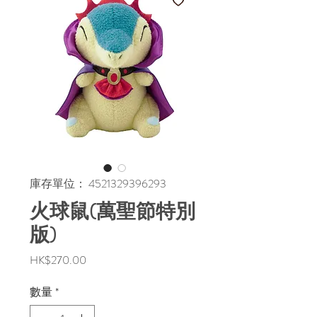
庫存單位： 4521329396293
火球鼠(萬聖節特別
版)
價
HK$270.00
格
數量
*