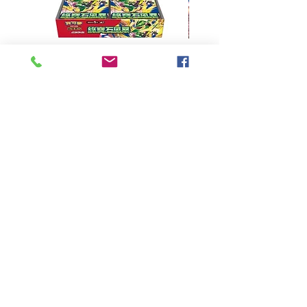
超級進化 擴充包 綠寶石風暴
超級進化 綠寶石風暴 超
M6F(繁中)(盒裝)
價格
HK$390.00
Pikabox
首頁
所有商品
有關我們
聯絡我們
服務條款
隱私權政策
付款方法