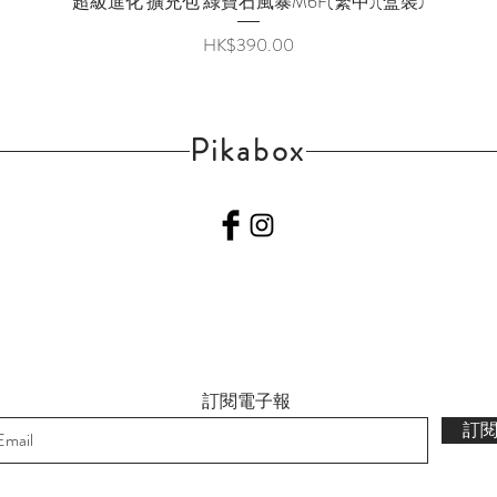
超級進化 擴充包 綠寶石風暴M6F(繁中)(盒裝)
Price
HK$390.00
Pikabox
訂閱電子報
訂