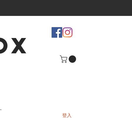
OX
登入