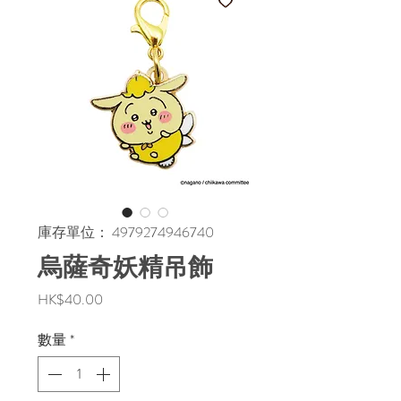
庫存單位： 4979274946740
烏薩奇妖精吊飾
價
HK$40.00
格
數量
*