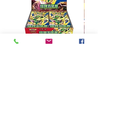
超級進化 擴充包 綠寶石風暴
超級進化 綠寶石風暴 超
M6F(繁中)(盒裝)
價格
HK$390.00
Pikabox
首頁
所有商品
有關我們
聯絡我們