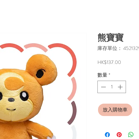
熊寶寶
庫存單位： 4521329
價
HK$137.00
格
數量
*
放入購物車