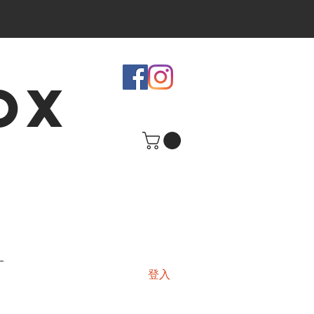
OX
登入