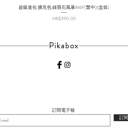
超級進化 擴充包 綠寶石風暴M6F(繁中)(盒裝)
快速瀏覽
價格
HK$390.00
Pikabox
訂閱電子報
訂