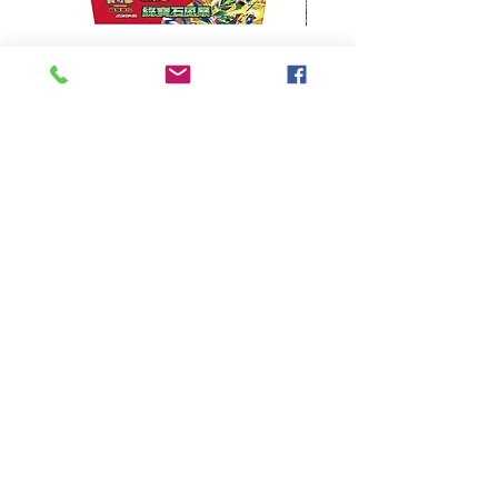
超級進化 擴充包 綠寶石風暴
超級進化 綠寶石風暴 超
M6F(繁中)(盒裝)
價格
HK$390.00
Pikabox
首頁
所有商品
有關我們
聯絡我們
服務條款
隱私權政策
付款方法
常見問題