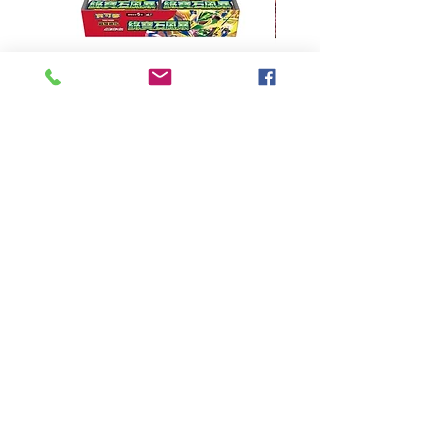
超級進化 擴充包 綠寶石風暴
超級進化 綠寶石風暴 超
M6F(繁中)(盒裝)
價格
HK$390.00
Pikabox
首頁
所有商品
有關我們
聯絡我們
服務條款
隱私權政策
付款方法